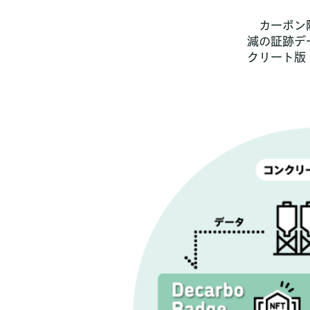
カーボン除
減の証跡デ
クリート版