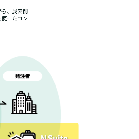
がら、炭素削
を使ったコン