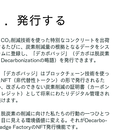
1．発行する
CO₂削減技術を使った特別なコンクリートを出荷
するたびに、炭素削減量の根拠となるデータをシス
テムに登録し、「デカボバッジ」（デカボは脱炭素
Decarbonizationの略語）を発行できます。
「デカボバッジ」はブロックチェーン技術を使っ
たNFT（非代替性トークン）の形で発行されるた
め、改ざんのできない炭素削減の証明書（カーボン
クレジット）として将来にわたりデジタル管理され
続けます。
脱炭素の削減に向けた私たちの行動の一つひとつ
を目に見える環境価値に変える。それがDecarbo-
adge FactoryのNFT発行機能です。