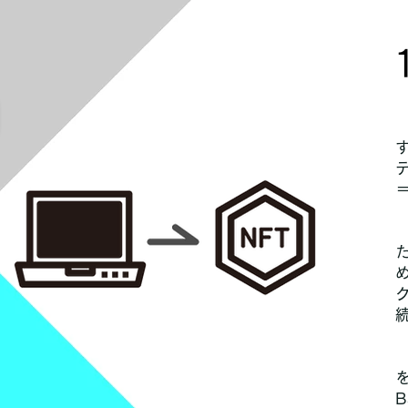
o
＝
B