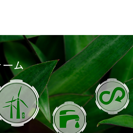
ase
MEDIA COVER
Contact Us
News
ォーム