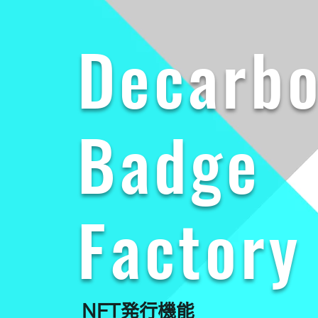
Decarb
Badge
Factory
NFT発行機能